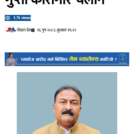
5.7k views
प‍ोखरा प्रेस
१६ पुष २०८२, बुधबार १९:२२