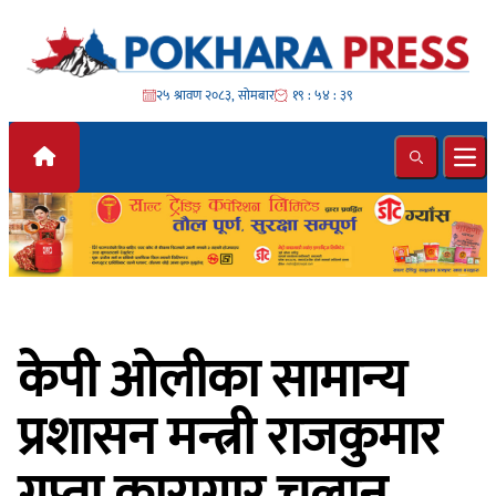
Skip to content
२५ श्रावण २०८३, सोमबार
१९ : ५४ : ४१
Search
Ope
केपी ओलीका सामान्य
प्रशासन मन्त्री राजकुमार
गुप्ता कारागार चलान