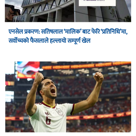
एनसेल प्रकरण: सतिषलाल ‘मालिक’ बाट फेरि ‘प्रतिनिधि’मा,
सर्वोच्चको फैसलाले हल्लायो सम्पूर्ण खेल