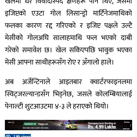
खेलमा धेरै विवादास्पद क्षणहरू पनि थिए, जसमा
इजिप्टको एउटा गोल लिसान्ड्रो मार्टिनेजमाथिको
फलका कारण रद्द गरिएको र इजिप्ट पक्षले उल्टै
मेसीको गोलअघि सालाहमाथि फल भएको दाबी
गरेको समावेश छ। खेल सकिएपछि भावुक भएका
मेसी आफ्ना साथीहरूसँग रोए र अँगालो हाले।
अब अर्जेन्टिनाले आइतबार क्वार्टरफाइनलमा
स्विट्जरल्यान्डसँग भिड्नेछ, जसले कोलम्बियालाई
पेनाल्टी शुटआउटमा ४-३ ले हराएको थियो।
1.8k views