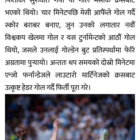
फिर्तीको सुरुवात गर्यो यो गोल मेसीकै क्रसबाट
भएको थियो। चार मिनेटपछि मेसी आफैंले गोल गर्दै
स्कोर बराबर बनाए, जुन उनको लगातार नवौं
विश्वकप खेलमा गोल र यस टुर्नामेन्टको आठौं गोल
थियो, जसले उनलाई गोल्डेन बुट प्रतिस्पर्धामा फेरि
अग्रतामा पुर्‍यायो। अन्ततः थप समयको दोस्रो मिनेटमा
एन्जो फर्नान्डेजले लाउटारो मार्टिनेजको क्रसबाट
उत्कृष्ट हेडर गोल गर्दै फिर्ती पूरा गरे।