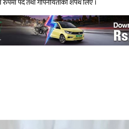
रीका रुपमा पद तथा गोपनीयताको शपथ लिए ।