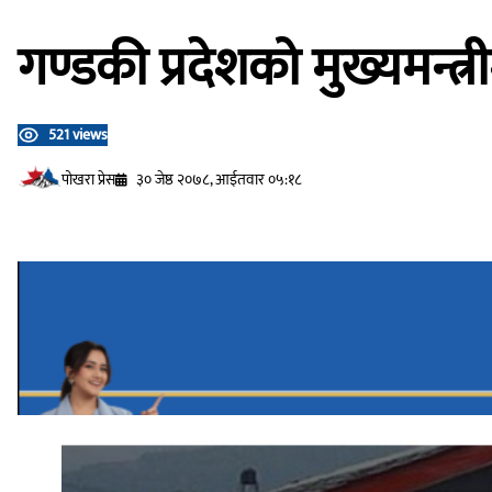
गण्डकी प्रदेशको मुख्यमन्त्र
521 views
प‍ोखरा प्रेस
३० जेष्ठ २०७८, आईतवार ०५:१८