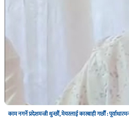
काम नगर्ने प्रदेशमन्त्री थुन्छौं, मेयरलाई कारबाही गर्छौं : पूर्वाधारमन