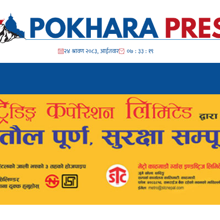
२४ श्रावण २०८३, आईतवार
०७ : ३३ : २२