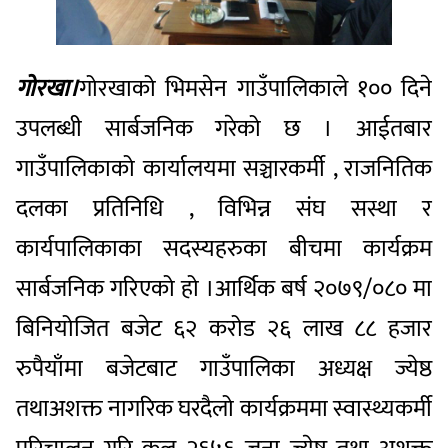
गोरखा।
गोरखाको
भिमसेन
गाउँपालिकाले
१००
दिने
उपलब्धी
सार्बजनिक
गरेको
छ
।
आईतबार
गाउँपालिकाको
कार्यालयमा
सञ्चारकर्मी
,
राजनितिक
दलका
प्रतिनिधि
,
विभिन्न
संघ
सस्था
र
कार्यपालिकाका
सदस्यहरुका
बीचमा
कार्यक्रम
सार्बजनिक
गरिएको
हो
।
आर्थिक
बर्ष
२०७९
/
०८०
मा
बिनियोजित
बजेट
६२
करोड
२६
लाख
८८
हजार
रुपैयाँमा
बजेटबाट
गाउँपालिका
अध्यक्ष
ज्येष्ठ
तथा
अशक्त
नागरिक
घरदैलो
कार्यक्रममा
स्वास्थ्यकर्मी