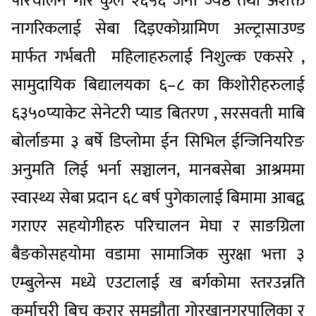
परिचालन
गरि
कुल
२६५६
जना
ज्येष्ठ
तथा
अशक्त
नागरिकलाई
सेबा
दिइएको
ग्रामिण
अल्ट्रासाउण्ड
मार्फत
गर्भबती
महिलाहरुलाई
निशुल्क
एकसरे
,
सामुदायिक
बिद्यालयका
६
–
८
का
किशोरीहरुलाई
६३५०
प्याकेट
सेनेटरी
प्याड
बितरण
,
सरसवती
माबि
बोर्लाङमा
३
बर्षे
डिप्लोमा
ईन
सिभिल
ईन्जिनियरिङ
अनुमति
लिई
भर्ना
सञ्चालन
,
मानबसेबा
आश्रममा
स्वास्थ्य
सेबा
प्रदान
६८
बर्ष
पुगेकालाई
बिमामा
आबद्व
गराएर
सहयोगीहरु
परिचालन
मेघा
र
साङग्रिला
बैङको
सहयोमा
वडामा
सामाजिक
सुरक्षा
भत्ता
३
एम्बुलेन्स
मध्ये
एउटालाई
ख
बर्गकोमा
स्तरउन्नति
कर्माचरी
बिच
करार
समझाैता
गोरखा
नगरपालिका
र