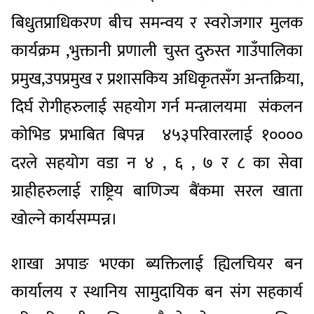
बिधुतप्राधिकरण
बीच
समन्वय
र
स्वरोजगार
मुलक
कार्यक्रम
,
भुक्तानी
प्रणाली
चुस्त
दुरुस्त
गाउँपालिका
प्रमुख
,
उपप्रमुख
र
प्रशासकिय
अधिकृतसँग
अन्तक्रिया
,
दिर्घ
रोगीहरुलाई
सहयोग
गर्न
मन्त्रालयमा
संकलन
कोभिड
प्रभाबित
बिपन्न
४५३
परिवारलाई
१००००
दरले
सहयोग
वडा
न
४
,
६
,
७
र
८
का
सेवा
ग्राहीहरुलाई
राष्ट्रिय
बाणिज्य
बैंकमा
सरल
खाता
खोल्ने
कार्य
सम्पन्न।
शाखा
अपाङ
भएका
ब्यक्तिलाई
ह्यिलचियर
बन
कार्यालय
र
स्थानिय
सामुदायिक
बन
संग
सहकार्य