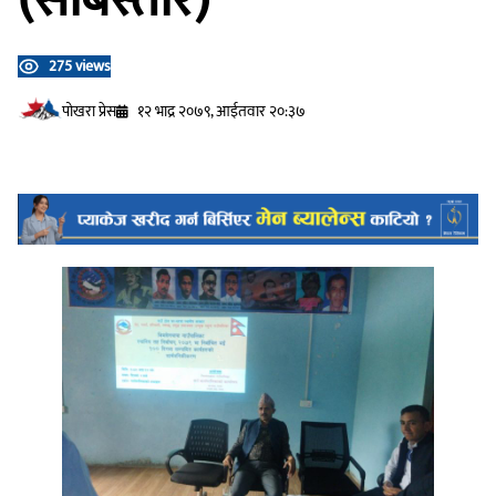
275 views
प‍ोखरा प्रेस
१२ भाद्र २०७९, आईतवार २०:३७