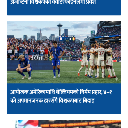
अर्जेन्टिना विश्वकपको क्वार्टरफाइनलमा प्रवेश
आयोजक अमेरिकामाथि बेल्जियमको निर्मम प्रहार, ४–१
को अपमानजनक हारसँगै विश्वकपबाट बिदाइ