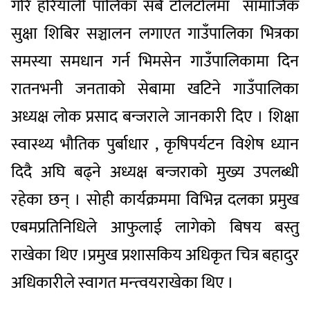
गरि
हरियाली
पालिका
सबै
टोल
टोलमा
सामाजिक
सुक्षा
शिबिर
सञ्चालन
लगाएत
गाउँपालिका
भित्रका
समस्या
समधान
गर्न
भिमसेन
गाउँपालिकामा
दिन
रात
नभनी
जनताको
सेबामा
खटिने
गाउँपालिका
अध्यक्ष
लोक
प्रसाद
बन्जराले
जानकारी
दिए
।
शिक्षा
स्वास्थ्य
भौतिक
पुर्बाधार
,
कृषि
पर्यटन
विशेष
ध्यान
दिदै
अघि
बढ्ने
अध्यक्ष
बन्जराको
मुख्य
उपलब्धी
रहेका
छन्
।
सोही
कार्यक्रममा
विभिन्न
दलका
प्रमुख
एबम
प्रतिनिधिले
आफुलाई
लागेको
बिषय
बस्तु
राखेका
थिए
।प्रमुख
प्रशासकिय
अधिकृत
चित्र
बहादुर
अधिकारीले
स्वागत
मन्त्वय
राखेका
थिए
।