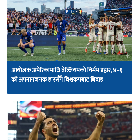
आयोजक अमेरिकामाथि बेल्जियमको निर्मम प्रहार, ४–१
को अपमानजनक हारसँगै विश्वकपबाट बिदाइ