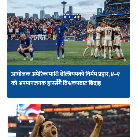
आयोजक अमेरिकामाथि बेल्जियमको निर्मम प्रहार, ४–१
को अपमानजनक हारसँगै विश्वकपबाट बिदाइ