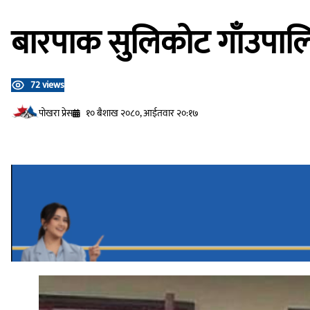
बारपाक सुलिकोट गाँउपालि
72 views
प‍ोखरा प्रेस
१० बैशाख २०८०, आईतवार २०:१७