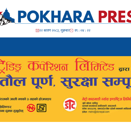
२२ श्रावण २०८३, शुक्रबार
१९ : ०४ : २४