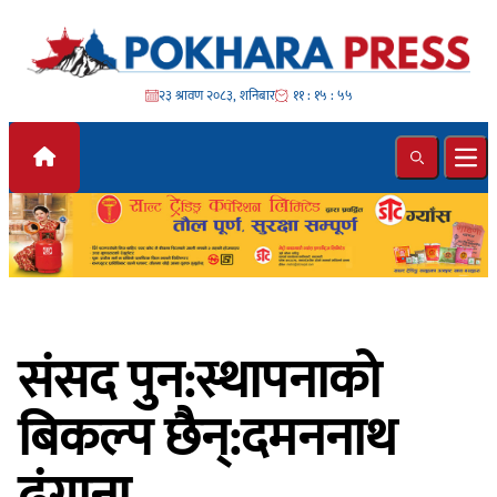
Skip to content
२३ श्रावण २०८३, शनिबार
११ : १५ : ५७
Search
Ope
संसद पुन:स्थापनाको
बिकल्प छैन्:दमननाथ
ढुंगाना