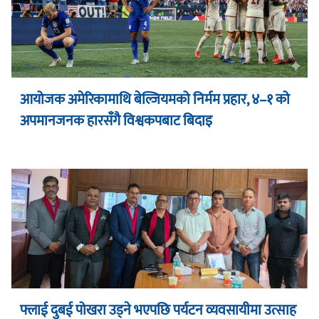
आयोजक अमेरिकामाथि बेल्जियमको निर्मम प्रहार, ४–१ को
अपमानजनक हारसँगै विश्वकपबाट बिदाइ
फ्लाई दुबई पोखरा उड्ने भएपछि पर्यटन व्यवसायीमा उत्साह