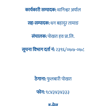
कार्यकारी सम्पादक:
थानिश्वर अर्याल
सह-सम्पादक:
धन बहादुर तामाङ
संचालक:
पोखरा हव प्रा.लि.
सूचना विभाग दर्ता नं:
२३९६/०७७-०७८
ठेगाना:
फुलबारी पोखरा
फोन:
९८४३४३४३३३
इ-मेल