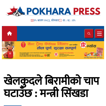
Skip to content
२५ श्रावण २०८३, सोमबार
१९ : १८ : ४६
Search
Ope
खेलकुदले बिरामीको चाप
घटाउँछ : मन्त्री सिंखडा