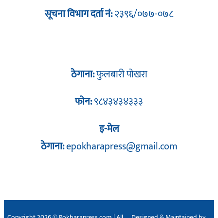
सूचना विभाग दर्ता नं:
२३९६/०७७-०७८
ठेगाना:
फुलबारी पोखरा
फोन:
९८४३४३४३३३
इ-मेल
ठेगाना:
epokharapress@gmail.com
Copyright 2026 © Pokharapress.com | All
Designed & Maintained by