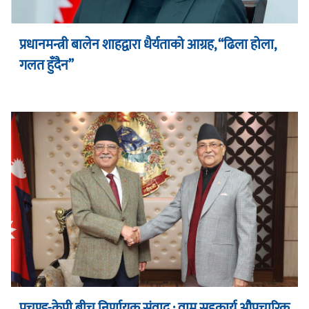
प्रधानमन्त्री बालेन शाहद्वारा धैर्यताको आग्रह, “ढिला होला,
गलत हुँदैन”
प्रचण्ड-केपी बीच निर्णायक संवाद : वाम सहकार्य औपचारिक