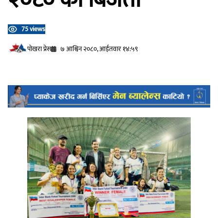
75 views
प‍ोखरा प्रेस
७ आश्विन २०८०, आईतवार १४:५९