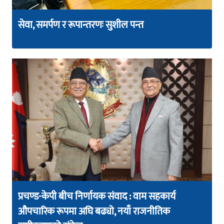
सेवा, समर्पण र रूपान्तरणः सुशील पन्त
प्रचण्ड-केपी बीच निर्णायक संवाद : वाम सहकार्य
औपचारिक रूपमा अघि बढ्यो, नयाँ राजनीतिक