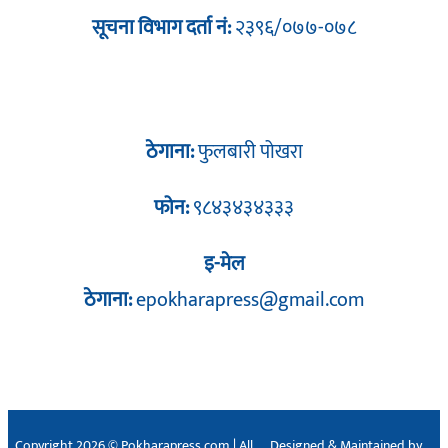
सूचना विभाग दर्ता नं:
२३९६/०७७-०७८
ठेगाना:
फुलबारी पोखरा
फोन:
९८४३४३४३३३
इ-मेल
ठेगाना:
epokharapress@gmail.com
Copyright 2026 © Pokharapress.com | All
Designed & Maintained by