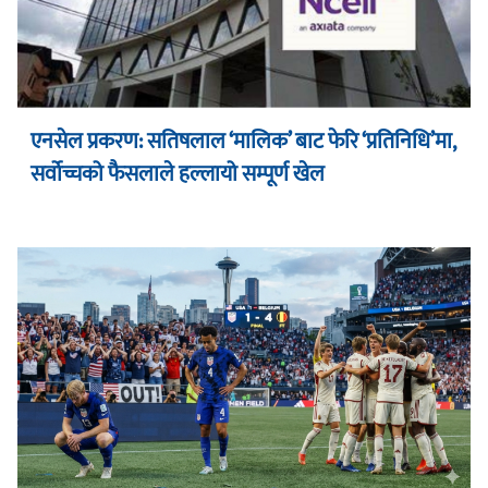
एनसेल प्रकरण: सतिषलाल ‘मालिक’ बाट फेरि ‘प्रतिनिधि’मा,
सर्वोच्चको फैसलाले हल्लायो सम्पूर्ण खेल