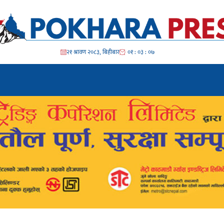
२१ श्रावण २०८३, बिहीबार
०१ : ०३ : ०९