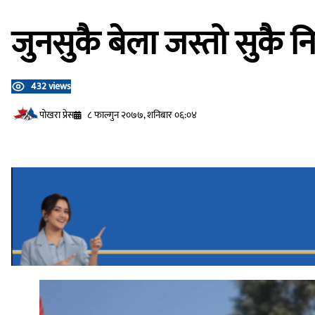
जुनसुकै बेला जस्तो सुकै नि
432 views
प‍ोखरा प्रेस
८ फाल्गुन २०७७, शनिबार ०६:०४