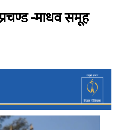
्:प्रचण्ड -माधव समूह