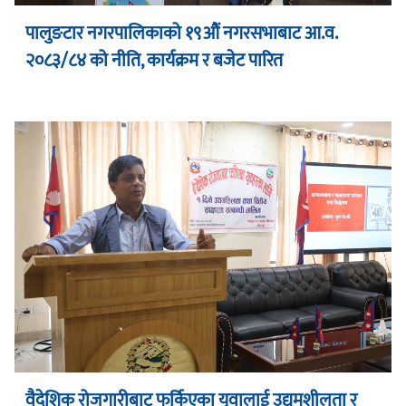
पालुङटार नगरपालिकाको १९औं नगरसभाबाट आ.व.
२०८३/८४ को नीति, कार्यक्रम र बजेट पारित
वैदेशिक रोजगारीबाट फर्किएका युवालाई उद्यमशीलता र