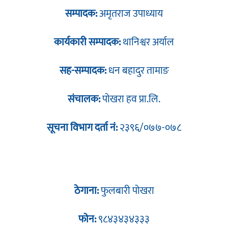
सम्पादक:
अमृतराज उपाध्याय
कार्यकारी सम्पादक:
थानिश्वर अर्याल
सह-सम्पादक:
धन बहादुर तामाङ
संचालक:
पोखरा हव प्रा.लि.
सूचना विभाग दर्ता नं:
२३९६/०७७-०७८
ठेगाना:
फुलबारी पोखरा
फोन:
९८४३४३४३३३