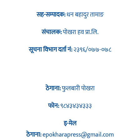
सह-सम्पादक:
धन बहादुर तामाङ
संचालक:
पोखरा हव प्रा.लि.
सूचना विभाग दर्ता नं:
२३९६/०७७-०७८
ठेगाना:
फुलबारी पोखरा
फोन:
९८४३४३४३३३
इ-मेल
ठेगाना:
epokharapress@gmail.com