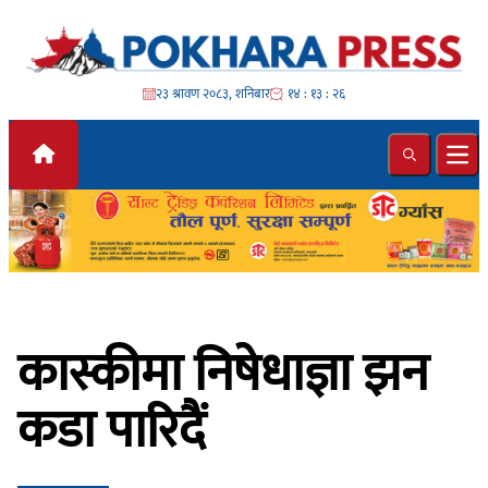
Skip to content
२३ श्रावण २०८३, शनिबार
१४ : १३ : २८
Search
Ope
कास्कीमा निषेधाज्ञा झन
कडा पारिदैं