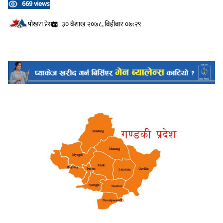
669 views
प‍ोखरा प्रेस
३० बैशाख २०७८, बिहीबार ०७:२९