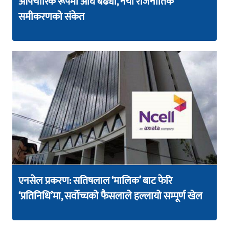
औपचारिक रूपमा अघि बढ्यो, नयाँ राजनीतिक
समीकरणको संकेत
एनसेल प्रकरण: सतिषलाल ‘मालिक’ बाट फेरि
‘प्रतिनिधि’मा, सर्वोच्चको फैसलाले हल्लायो सम्पूर्ण खेल