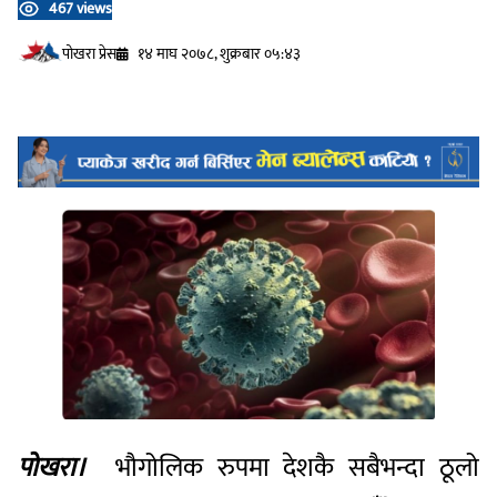
467 views
प‍ोखरा प्रेस
१४ माघ २०७८, शुक्रबार ०५:४३
पोखरा।
भौगोलिक रुपमा देशकै सबैभन्दा ठूलो