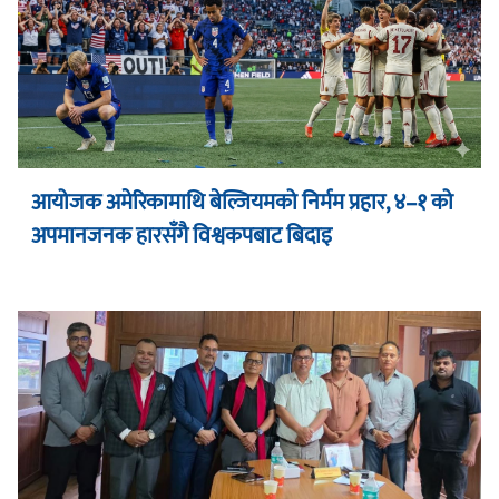
आयोजक अमेरिकामाथि बेल्जियमको निर्मम प्रहार, ४–१ को
अपमानजनक हारसँगै विश्वकपबाट बिदाइ