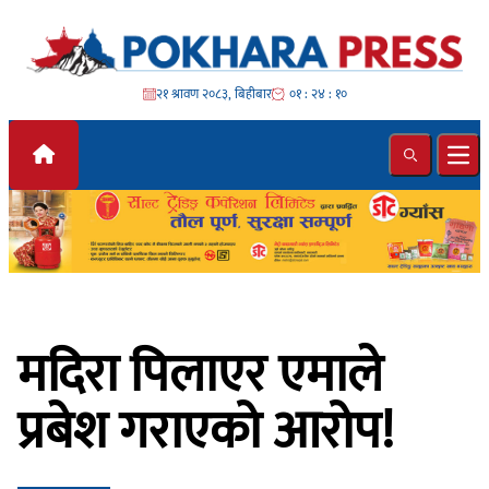
Skip to content
२१ श्रावण २०८३, बिहीबार
०१ : २४ : १२
Search
Ope
मदिरा पिलाएर एमाले
प्रबेश गराएको आरोप!