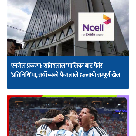
एनसेल प्रकरण: सतिषलाल ‘मालिक’ बाट फेरि
‘प्रतिनिधि’मा, सर्वोच्चको फैसलाले हल्लायो सम्पूर्ण खेल