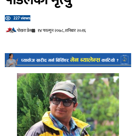
227 views
प‍ोखरा प्रेस
१४ फाल्गुन २०७८, शनिबार २०:१६