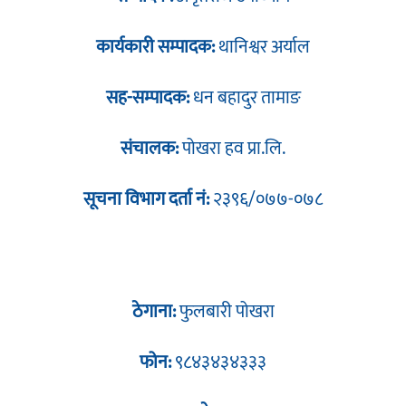
कार्यकारी सम्पादक:
थानिश्वर अर्याल
सह-सम्पादक:
धन बहादुर तामाङ
संचालक:
पोखरा हव प्रा.लि.
सूचना विभाग दर्ता नं:
२३९६/०७७-०७८
ठेगाना:
फुलबारी पोखरा
फोन:
९८४३४३४३३३