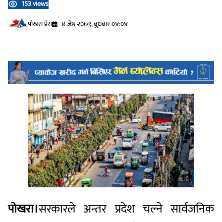
153 views
प‍ोखरा प्रेस
४ जेष्ठ २०७९, बुधबार ०४:०४
पोखरा।
सरकारले अन्तर प्रदेश चल्ने सार्वजनिक