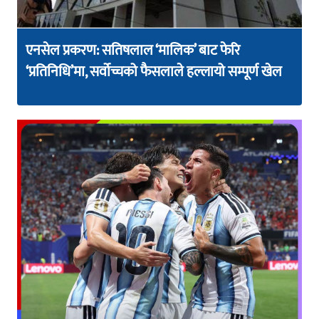
एनसेल प्रकरण: सतिषलाल ‘मालिक’ बाट फेरि
‘प्रतिनिधि’मा, सर्वोच्चको फैसलाले हल्लायो सम्पूर्ण खेल