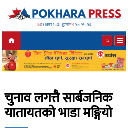
Skip to content
२२ श्रावण २०८३, शुक्रबार
२० : २९ : ४७
Search
Ope
चुनाव लगत्तै सार्बजनिक
यातायतको भाडा मङ्गियो