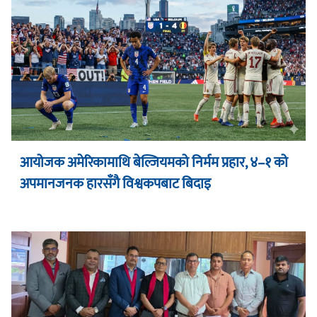
आयोजक अमेरिकामाथि बेल्जियमको निर्मम प्रहार, ४–१ को
अपमानजनक हारसँगै विश्वकपबाट बिदाइ