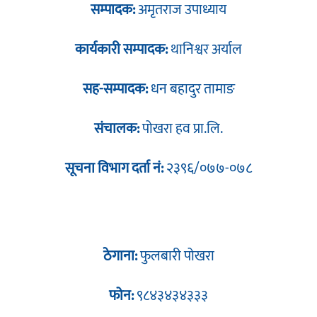
सम्पादक:
अमृतराज उपाध्याय
कार्यकारी सम्पादक:
थानिश्वर अर्याल
सह-सम्पादक:
धन बहादुर तामाङ
संचालक:
पोखरा हव प्रा.लि.
सूचना विभाग दर्ता नं:
२३९६/०७७-०७८
ठेगाना:
फुलबारी पोखरा
फोन:
९८४३४३४३३३