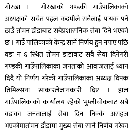
गोरखा
।
गोरखाको
गण्डकी
गाउँपालिकाको
अध्यक्षको
सचेत
पहल
कदमीले
सबैलाई
पायक
पर्ने
ठाउँ
तोमन
डाँडाबाट
सबै
प्रशासनिक
सेबा
दिने
भएको
छ
।
गाउँ
पालिकाको
केन्द्र
सार्ने
निर्णय
हुन
नपाए
पछि
वडा
न
६
स्थित
तोमन
डाडाबाट
सबै
सेवा
दिने
गरी
गण्डकी
गाउँपालिकाका
जनताको
आबाजलाई
ध्यान
दिदै
यो
निर्णय
गरेको
गाउँपालिकाका
अध्यक्ष
दिपक
तिमिल्सना
साकारले
जानकारी
दिए
।
हाल
गाउँपालिकाको
कार्यालय
रहेको
भुम्लीचोकबाट
सबै
वडाका
जनतालाई
सेबा
दिन
निक्कै
असहज
भएकोमा
तोमन
डाँडामा
मुख्य
सेबा
सार्ने
निर्णय
गरेका