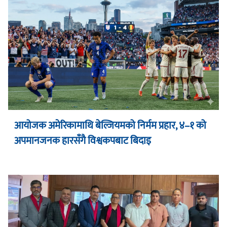
आयोजक अमेरिकामाथि बेल्जियमको निर्मम प्रहार, ४–१ को
अपमानजनक हारसँगै विश्वकपबाट बिदाइ