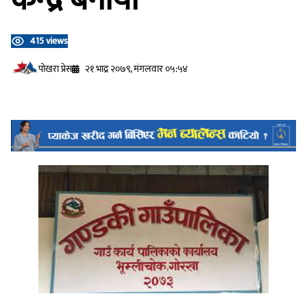
415 views
प‍ोखरा प्रेस
२१ भाद्र २०७९, मंगलवार ०५:५४