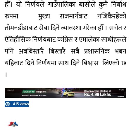
हौँ।
यो
निर्णयले
गाउँपालिका
बासीले
कुनै
निर्बाध
रुपमा
मुख्य
राजमार्गबाट
नजिकै
रहेको
तोमनडाँडाबाट
सेबा
दिने
ब्याबस्था
गरेका
हौँ
।
सचेत
र
ऐतिहाँसिक
निर्णयबाट
कांग्रेस
र
एमालेका
साथीहरुले
पनि
अब
बिस्तारै
बिस्तारै
सबै
प्रशासनिक
भबन
यहिबाट
दिने
निर्णयमा
साथ
दिने
बिश्वास
लिएको
छ
।
415 views
प्रतिक्रिया दिनुहोस्