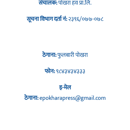
संचालक:
पोखरा हव प्रा.लि.
सूचना विभाग दर्ता नं:
२३९६/०७७-०७८
ठेगाना:
फुलबारी पोखरा
फोन:
९८४३४३४३३३
इ-मेल
ठेगाना:
epokharapress@gmail.com