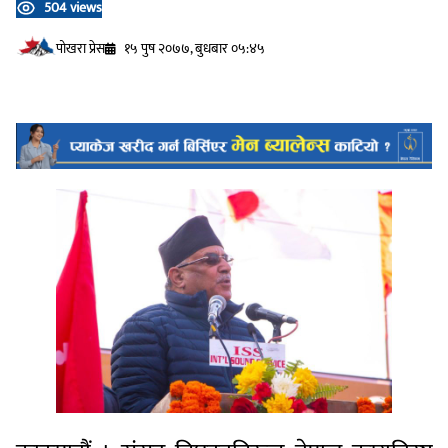
504 views
प‍ोखरा प्रेस
१५ पुष २०७७, बुधबार ०५:४५