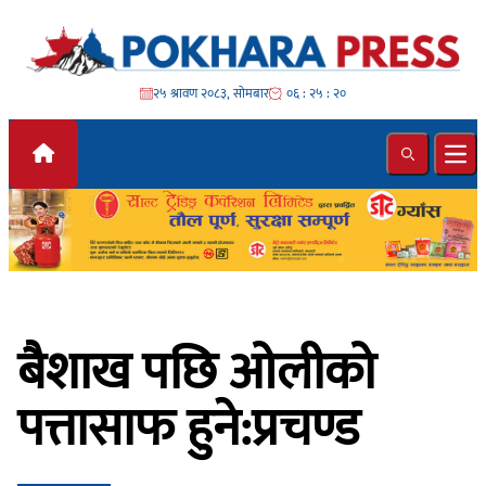
Skip to content
२५ श्रावण २०८३, सोमबार
०६ : २५ : २१
Search
Ope
बैशाख पछि ओलीको
पत्तासाफ हुने:प्रचण्ड