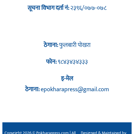
सूचना विभाग दर्ता नं:
२३९६/०७७-०७८
ठेगाना:
फुलबारी पोखरा
फोन:
९८४३४३४३३३
इ-मेल
ठेगाना:
epokharapress@gmail.com
Copyright 2026 © Pokharapress.com | All
Designed & Maintained by