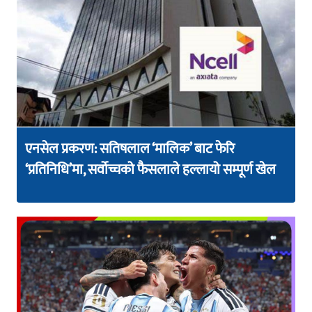
एनसेल प्रकरण: सतिषलाल ‘मालिक’ बाट फेरि
‘प्रतिनिधि’मा, सर्वोच्चको फैसलाले हल्लायो सम्पूर्ण खेल