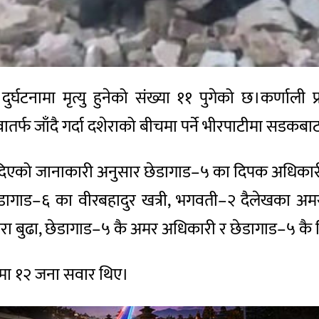
टनामा मृत्यु हुनेको संख्या ११ पुगेको छ।कर्णाली 
ातर्फ जाँदै गर्दा दशेराको बीचमा पर्ने भीरपाटीमा सडक
ले दिएको जानाकारी अनुसार छेडागाड–५ का दिपक अधिका
 छेडागाड–६ का वीरबहादुर खत्री, भगवती–२ दैलेखका अ
ीसरा बुढा, छेडागाड–५ कै अमर अधिकारी र छेडागाड–५ कै 
ोमा १२ जना सवार थिए।