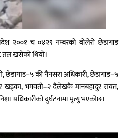
प्रदेश २००१ च ०४२९ नम्बरको बोलेरो छेडागाड
बाट तल खसेको थियो।
री, छेडागाड–५ की नैनसरा अधिकारी, छेडागाड–५
मर खड्का, भगवती–२ दैलेखकै मानबहादुर रावत,
निशा अधिकारीको दुर्घटनामा मृत्यु भएकोछ।