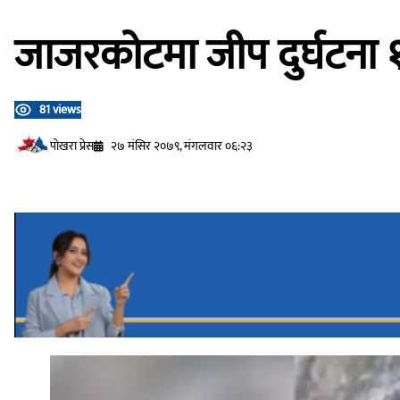
जाजरकोटमा जीप दुर्घटना १
81 views
प‍ोखरा प्रेस
२७ मंसिर २०७९, मंगलवार ०६:२३