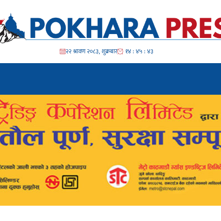
२२ श्रावण २०८३, शुक्रबार
१४ : ४५ : ४६