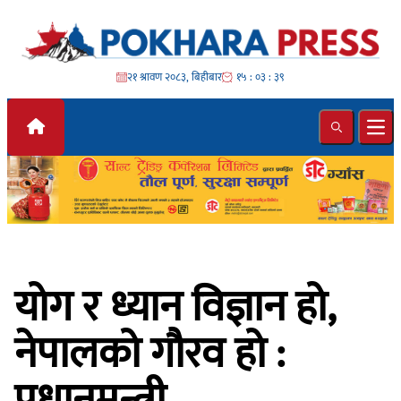
Skip to content
२१ श्रावण २०८३, बिहीबार
१५ : ०३ : ४१
Search
Ope
योग र ध्यान विज्ञान हो,
नेपालको गौरव हो :
प्रधानमन्त्री