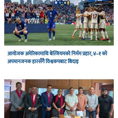
आयोजक अमेरिकामाथि बेल्जियमको निर्मम प्रहार, ४–१ को
अपमानजनक हारसँगै विश्वकपबाट बिदाइ