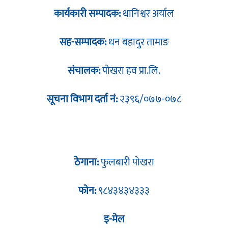
कार्यकारी सम्पादक:
थानिश्वर अर्याल
सह-सम्पादक:
धन बहादुर तामाङ
संचालक:
पोखरा हव प्रा.लि.
सूचना विभाग दर्ता नं:
२३९६/०७७-०७८
ठेगाना:
फुलबारी पोखरा
फोन:
९८४३४३४३३३
इ-मेल