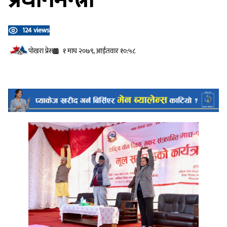
124 views
प‍ोखरा प्रेस
१ माघ २०७९, आईतवार १०:५८