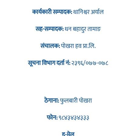
कार्यकारी सम्पादक:
थानिश्वर अर्याल
सह-सम्पादक:
धन बहादुर तामाङ
संचालक:
पोखरा हव प्रा.लि.
सूचना विभाग दर्ता नं:
२३९६/०७७-०७८
ठेगाना:
फुलबारी पोखरा
फोन:
९८४३४३४३३३
इ-मेल