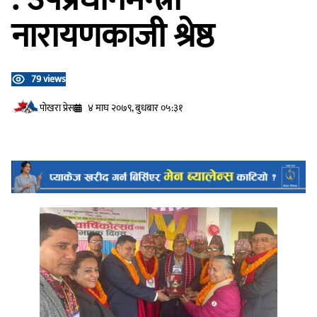
नारायणकाजी श्रेष्ठ
79 views
प‍ोखरा प्रेस
४ माघ २०७९, बुधबार ०५:३१