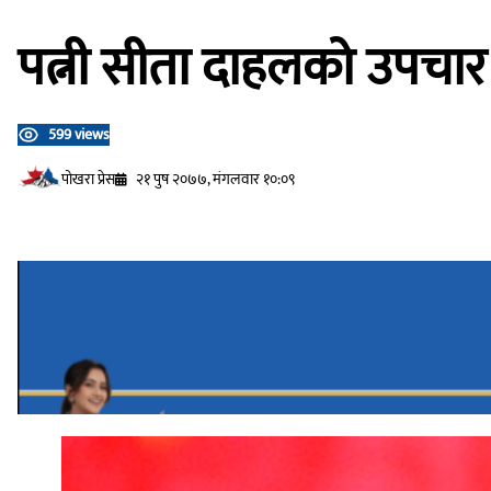
पत्नी सीता दाहलको उपचार ग
599 views
प‍ोखरा प्रेस
२१ पुष २०७७, मंगलवार १०:०९