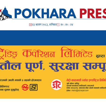
२३ श्रावण २०८३, शनिबार
१० : १० : २६