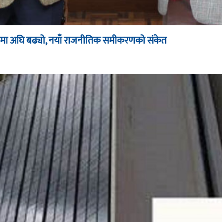
ूपमा अघि बढ्यो, नयाँ राजनीतिक समीकरणको संकेत