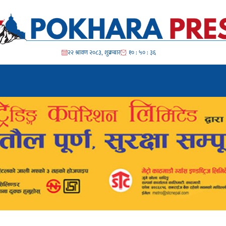
२२ श्रावण २०८३, शुक्रबार
१० : ५० : ३९