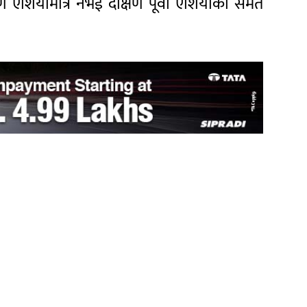
षिण एशियामात्र नभई दक्षिण पूर्वी एशियाको समेत