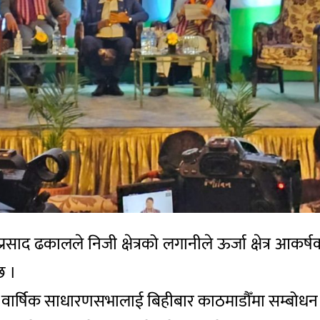
प्रसाद ढकालले निजी क्षेत्रको लगानीले ऊर्जा क्षेत्र आकर
छ ।
१औँ वार्षिक साधारणसभालाई बिहीबार काठमाडौँमा सम्बोधन