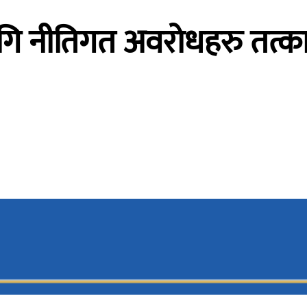
ागि नीतिगत अवरोधहरु तत्काल