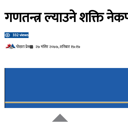
गणतन्त्र ल्याउने शक्ति ने
332 views
प‍ोखरा प्रेस
२७ मंसिर २०७७, शनिबार १७:१७