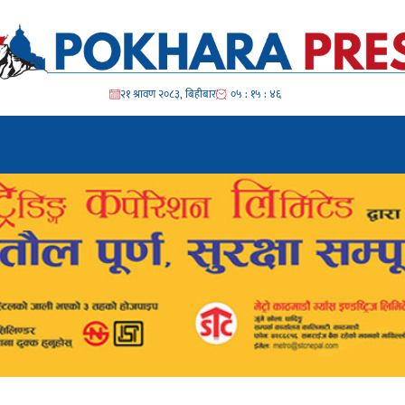
२१ श्रावण २०८३, बिहीबार
०५ : १५ : ४८