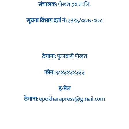
संचालक:
पोखरा हव प्रा.लि.
सूचना विभाग दर्ता नं:
२३९६/०७७-०७८
ठेगाना:
फुलबारी पोखरा
फोन:
९८४३४३४३३३
इ-मेल
ठेगाना:
epokharapress@gmail.com