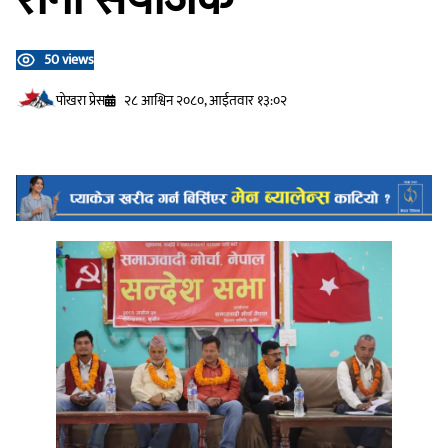
50 views
प‍ोखरा प्रेस
२८ आश्विन २०८०, आईतवार १३:०२