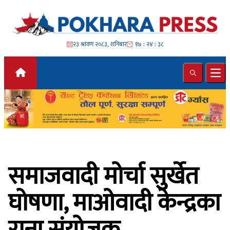
Skip to content
२३ श्रावण २०८३, शनिबार
१७ : २४ : ४०
Search
Ope
समाजवादी मोर्चा सुर्खेत
घोषणा, माओवादी केन्द्रका
राना संयोजक