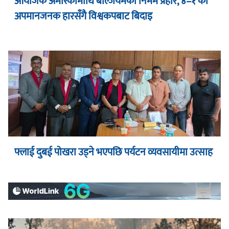
आयोजक अमेरिकामाथि बेल्जियमको निर्मम प्रहार, ४–१ को
अपमानजनक हारसँगै विश्वकपबाट बिदाइ
फ्लाई दुबई पोखरा उड्ने भएपछि पर्यटन व्यवसायीमा उत्साह