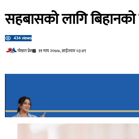
सहबासको लागि बिहानको 
434 views
प‍ोखरा प्रेस
११ माघ २०७७, आईतवार ०३:४९