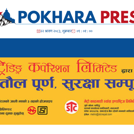
२२ श्रावण २०८३, शुक्रबार
०९ : ०१ : ०३