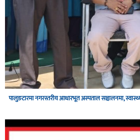
पालुङटारमा नगरस्तरीय आधारभूत अस्पताल सञ्चालनमा, स्वास्थ्य