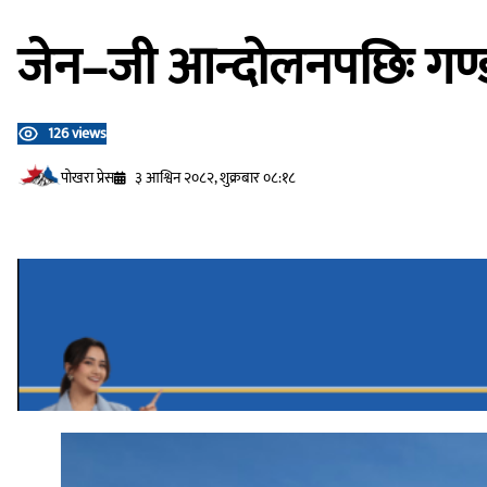
जेन–जी आन्दोलनपछिः गण्ड
126 views
प‍ोखरा प्रेस
३ आश्विन २०८२, शुक्रबार ०८:१८