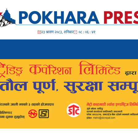
२३ श्रावण २०८३, शनिबार
०८ : ०६ : ४३