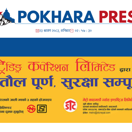
२३ श्रावण २०८३, शनिबार
०२ : ५७ : ३२