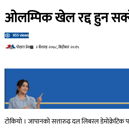
ओलम्पिक खेल रद्द हुन सक्
955 views
प‍ोखरा प्रेस
२ बैशाख २०७८, बिहीबार २०:१५
टोकियो । जापानको सत्तारुढ दल लिबरल डेमोक्रेटिक पा